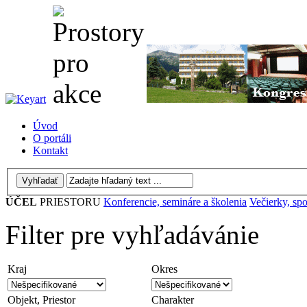
Úvod
O portáli
Kontakt
ÚČEL
PRIESTORU
Konferencie, semináre a školenia
Večierky, spo
Filter pre vyhľadávánie
Kraj
Okres
Objekt, Priestor
Charakter