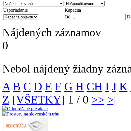
Usporiadanie
Kapacita
Od
D
Nájdených záznamov
0
Nebol nájdený žiadny zázn
A
B
C
D
E
F
G
H
CH
I
J
K
Z
[VŠETKY]
1 / 0
>>
>|