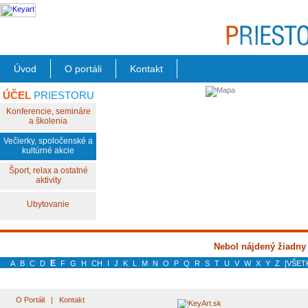
Úvod
O portáli
Kontakt
ÚČEL
PRIESTORU
Konferencie, semináre
a školenia
Večierky, spoločenské a
kultúrné akcie
Šport, relax a ostatné
aktivity
Ubytovanie
Nebol nájdený žiadny
E
A
B
C
D
F
G
H
CH
I
J
K
L
M
N
O
P
Q
R
S
T
U
V
W
X
Y
Z
[VŠET
O Portáli
|
Kontakt