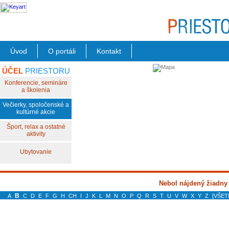
Úvod
O portáli
Kontakt
ÚČEL
PRIESTORU
Konferencie, semináre
a školenia
Večierky, spoločenské a
kultúrné akcie
Šport, relax a ostatné
aktivity
Ubytovanie
Nebol nájdený žiadny
B
A
C
D
E
F
G
H
CH
I
J
K
L
M
N
O
P
Q
R
S
T
U
V
W
X
Y
Z
[VŠET