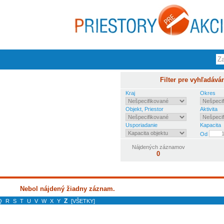
Filter pre vyhľadává
Kraj
Okres
Objekt, Priestor
Aktivita
Usporiadanie
Kapacita
Od
Nájdených záznamov
0
Nebol nájdený žiadny záznam.
Z
Q
R
S
T
U
V
W
X
Y
[VŠETKY]