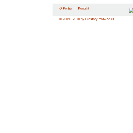
O Portáli
|
Kontakt
© 2009 - 2010 by ProstoryProAkce.cz