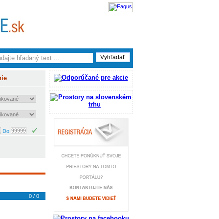
nie
Do
0 / 0