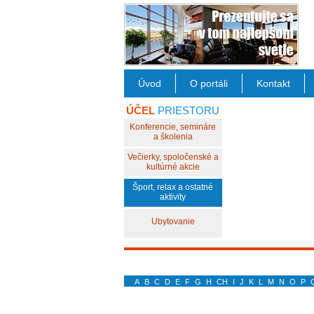
Úvod
O portáli
Kontakt
ÚČEL
PRIESTORU
Konferencie, semináre
a školenia
Večierky, spoločenské a
kultúrné akcie
Šport, relax a ostatné
aktivity
Ubytovanie
A
B
C
D
E
F
G
H
CH
I
J
K
L
M
N
O
P