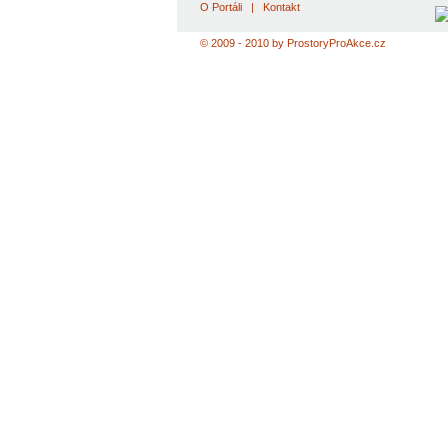
O Portáli
|
Kontakt
© 2009 - 2010 by ProstoryProAkce.cz