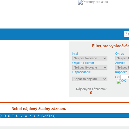
Filter pre vyhľadává
Kraj
Okres
Objekt, Priestor
Aktivita
Usporiadanie
Kapacita
Od
Nájdených záznamov
0
Nebol nájdený žiadny záznam.
Q
R
S
T
U
V
W
X
Y
Z
[VŠETKY]