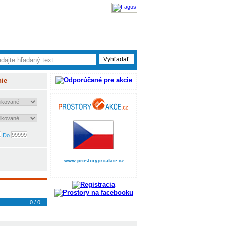
nie
Do
0 / 0