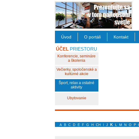
Úvod
O portáli
Kontakt
ÚČEL
PRIESTORU
Konferencie, semináre
a školenia
Večierky, spoločenské a
kultúrné akcie
Šport, relax a ostatné
aktivity
Ubytovanie
K
A
B
C
D
E
F
G
H
CH
I
J
L
M
N
O
P