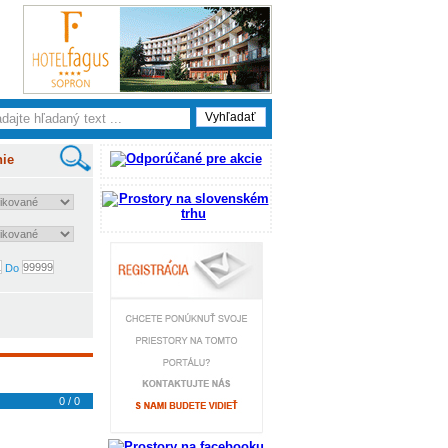
nie
Do
0 / 0