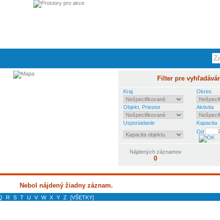
Filter pre vyhľadává
Kraj
Okres
Objekt, Priestor
Aktivita
Usporiadanie
Kapacita
Od
Nájdených záznamov
0
Nebol nájdený žiadny záznam.
Q
R
S
T
U
V
W
X
Y
Z
[VŠETKY]