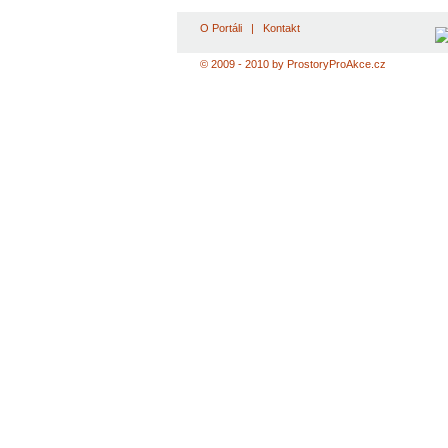
O Portáli
|
Kontakt
© 2009 - 2010 by ProstoryProAkce.cz