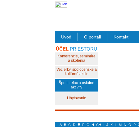
Úvod
O portáli
Kontakt
ÚČEL
PRIESTORU
Konferencie, semináre
a školenia
Večierky, spoločenské a
kultúrné akcie
Šport, relax a ostatné
aktivity
Ubytovanie
E
A
B
C
D
F
G
H
CH
I
J
K
L
M
N
O
P